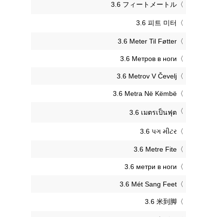
‎3.6 フィートメートル
‎3.6 피트 미터
‎3.6 Meter Til Føtter
‎3.6 Метров в ноги
‎3.6 Metrov V Čevelj
‎3.6 Metra Në Këmbë
‎3.6 เมตรเป็นฟุต
‎3.6 પગ મીટર
‎3.6 Metre Fite
‎3.6 метри в ноги
‎3.6 Mét Sang Feet
‎3.6 米到脚