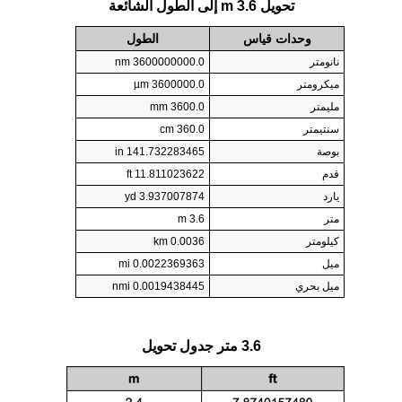
تحويل 3.6 m إلى الطول الشائعة
وحدات قياس
الطول
نانومتر
3600000000.0 nm
ميكرومتر
3600000.0 µm
مليمتر
3600.0 mm
سنتيمتر
360.0 cm
بوصة
141.732283465 in
قدم
11.811023622 ft
يارد
3.937007874 yd
متر
3.6 m
كيلومتر
0.0036 km
ميل
0.0022369363 mi
ميل بحري
0.0019438445 nmi
3.6 متر جدول تحويل