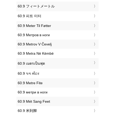
‎60.9 フィートメートル
‎60.9 피트 미터
‎60.9 Meter Til Føtter
‎60.9 Метров в ноги
‎60.9 Metrov V Čevelj
‎60.9 Metra Në Këmbë
‎60.9 เมตรเป็นฟุต
‎60.9 પગ મીટર
‎60.9 Metre Fite
‎60.9 метри в ноги
‎60.9 Mét Sang Feet
‎60.9 米到脚