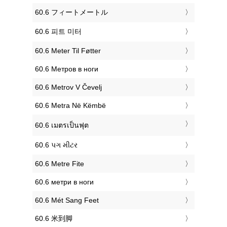
‎60.6 フィートメートル
‎60.6 피트 미터
‎60.6 Meter Til Føtter
‎60.6 Метров в ноги
‎60.6 Metrov V Čevelj
‎60.6 Metra Në Këmbë
‎60.6 เมตรเป็นฟุต
‎60.6 પગ મીટર
‎60.6 Metre Fite
‎60.6 метри в ноги
‎60.6 Mét Sang Feet
‎60.6 米到脚