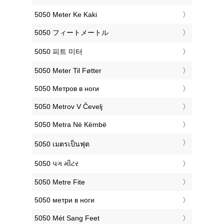
‎5050 Meter Ke Kaki
‎5050 フィートメートル
‎5050 피트 미터
‎5050 Meter Til Føtter
‎5050 Метров в ноги
‎5050 Metrov V Čevelj
‎5050 Metra Në Këmbë
‎5050 เมตรเป็นฟุต
‎5050 પગ મીટર
‎5050 Metre Fite
‎5050 метри в ноги
‎5050 Mét Sang Feet