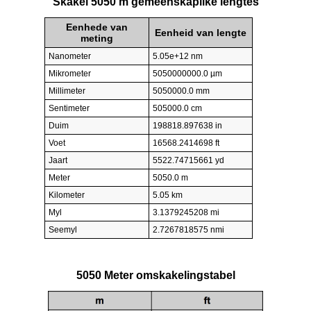
Skakel 5050 m gemeenskaplike lengtes
Eenhede van
Eenheid van lengte
meting
Nanometer
5.05e+12 nm
Mikrometer
5050000000.0 µm
Millimeter
5050000.0 mm
Sentimeter
505000.0 cm
Duim
198818.897638 in
Voet
16568.2414698 ft
Jaart
5522.74715661 yd
Meter
5050.0 m
Kilometer
5.05 km
Myl
3.1379245208 mi
Seemyl
2.7267818575 nmi
5050 Meter omskakelingstabel