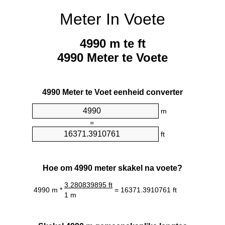
Meter In Voete
4990 m te ft
4990 Meter te Voete
4990 Meter te Voet eenheid converter
m
=
ft
Hoe om 4990 meter skakel na voete?
3.280839895 ft
4990 m *
= 16371.3910761 ft
1 m