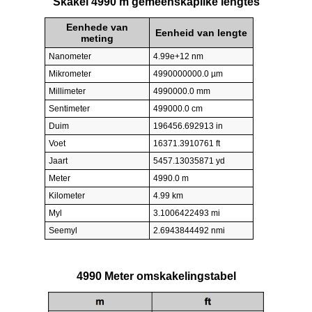
Skakel 4990 m gemeenskaplike lengtes
Eenhede van
Eenheid van lengte
meting
Nanometer
4.99e+12 nm
Mikrometer
4990000000.0 µm
Millimeter
4990000.0 mm
Sentimeter
499000.0 cm
Duim
196456.692913 in
Voet
16371.3910761 ft
Jaart
5457.13035871 yd
Meter
4990.0 m
Kilometer
4.99 km
Myl
3.1006422493 mi
Seemyl
2.6943844492 nmi
4990 Meter omskakelingstabel