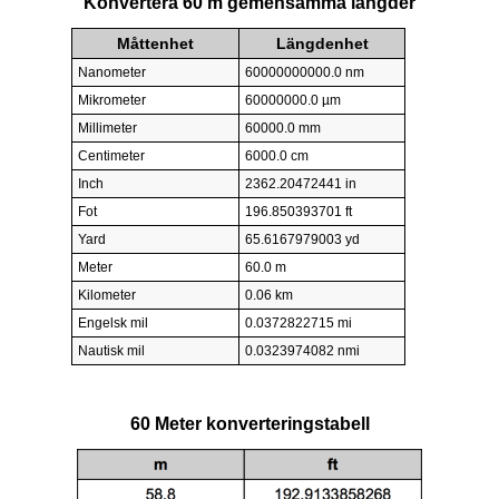
Konvertera 60 m gemensamma längder
Måttenhet
Längdenhet
Nanometer
60000000000.0 nm
Mikrometer
60000000.0 µm
Millimeter
60000.0 mm
Centimeter
6000.0 cm
Inch
2362.20472441 in
Fot
196.850393701 ft
Yard
65.6167979003 yd
Meter
60.0 m
Kilometer
0.06 km
Engelsk mil
0.0372822715 mi
Nautisk mil
0.0323974082 nmi
60 Meter konverteringstabell