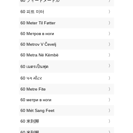
‎60 フィートメートル
‎60 피트 미터
‎60 Meter Til Føtter
‎60 Метров в ноги
‎60 Metrov V Čevelj
‎60 Metra Në Këmbë
‎60 เมตรเป็นฟุต
‎60 પગ મીટર
‎60 Metre Fite
‎60 метри в ноги
‎60 Mét Sang Feet
‎60 米到脚
‎60 米到腳