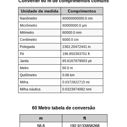
Converter 60 m de comprimentos comuns
Unidade de medida
Comprimentos
Nanômetro
60000000000.0 nm
Micrômetro
60000000.0 µm
Milímetro
60000.0 mm
Centímetro
6000.0 cm
Polegada
2362.20472441 in
Pé
196.850393701 ft
Jarda
65.6167979003 yd
Metro
60.0 m
Quilômetro
0.06 km
Milha
0.0372822715 mi
Milha náutica
0.0323974082 nmi
60 Metro tabela de conversão