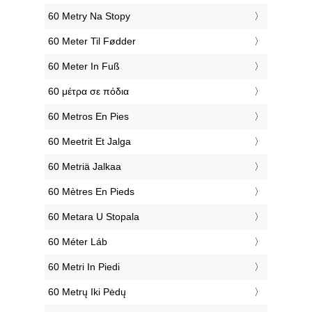
‎60 Metry Na Stopy
‎60 Meter Til Fødder
‎60 Meter In Fuß
‎60 μέτρα σε πόδια
‎60 Metros En Pies
‎60 Meetrit Et Jalga
‎60 Metriä Jalkaa
‎60 Mètres En Pieds
‎60 Metara U Stopala
‎60 Méter Láb
‎60 Metri In Piedi
‎60 Metrų Iki Pėdų