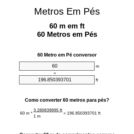
Metros Em Pés
60 m em ft
60 Metros em Pés
60 Metro em Pé conversor
m
=
ft
Como converter 60 metros para pés?
3.280839895 ft
60 m *
= 196.850393701 ft
1 m