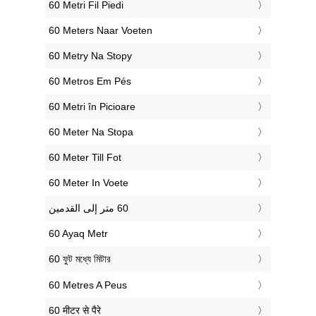
‎60 Metri Fil Piedi
‎60 Meters Naar Voeten
‎60 Metry Na Stopy
‎60 Metros Em Pés
‎60 Metri în Picioare
‎60 Meter Na Stopa
‎60 Meter Till Fot
‎60 Meter In Voete
‎60 Ayaq Metr
‎60 ফুট মধ্যে মিটার
‎60 Metres A Peus
‎60 मीटर से पैरे