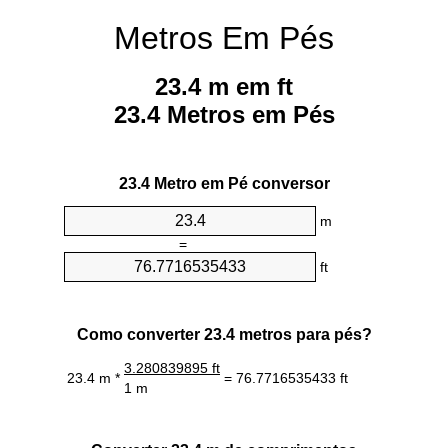
Metros Em Pés
23.4 m em ft
23.4 Metros em Pés
23.4 Metro em Pé conversor
m
=
ft
Como converter 23.4 metros para pés?
3.280839895 ft
23.4 m *
= 76.7716535433 ft
1 m