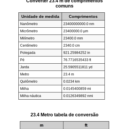
Converter 23.4 m de comprimentos
comuns
Unidade de medida
Comprimentos
Nanômetro
23400000000.0 nm
Micrômetro
23400000.0 µm
Milímetro
23400.0 mm
Centímetro
2340.0 cm
Polegada
921.25984252 in
Pé
76.7716535433 ft
Jarda
25.5905511811 yd
Metro
23.4 m
Quilômetro
0.0234 km
Milha
0.0145400859 mi
Milha náutica
0.0126349892 nmi
23.4 Metro tabela de conversão