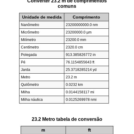
Converter 23.2 m de comprimentos
comuns
Unidade de medida
Comprimento
Nanômetro
23200000000.0 nm
Micrômetro
23200000.0 µm
Milímetro
23200.0 mm
Centímetro
2320.0 cm
Polegada
913.385826772 in
Pé
76.1154855643 ft
Jarda
25.3718285214 yd
Metro
23.2 m
Quilômetro
0.0232 km
Milha
0.0144158117 mi
Milha náutica
0.0125269978 nmi
23.2 Metro tabela de conversão