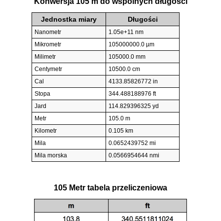
Konwersja 105 m do wspólnych długości
Jednostka miary
Długości
Nanometr
1.05e+11 nm
Mikrometr
105000000.0 µm
Milimetr
105000.0 mm
Centymetr
10500.0 cm
Cal
4133.85826772 in
Stopa
344.488188976 ft
Jard
114.829396325 yd
Metr
105.0 m
Kilometr
0.105 km
Mila
0.0652439752 mi
Mila morska
0.0566954644 nmi
105 Metr tabela przeliczeniowa