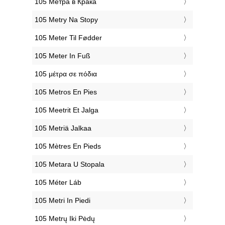
‎105 Метра в Крака
‎105 Metry Na Stopy
‎105 Meter Til Fødder
‎105 Meter In Fuß
‎105 μέτρα σε πόδια
‎105 Metros En Pies
‎105 Meetrit Et Jalga
‎105 Metriä Jalkaa
‎105 Mètres En Pieds
‎105 Metara U Stopala
‎105 Méter Láb
‎105 Metri In Piedi
‎105 Metrų Iki Pėdų