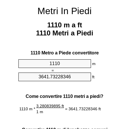
Metri In Piedi
1110 m a ft
1110 Metri a Piedi
1110 Metro a Piede convertitore
m
=
ft
Come convertire 1110 metri a piedi?
3.280839895 ft
1110 m *
= 3641.73228346 ft
1 m