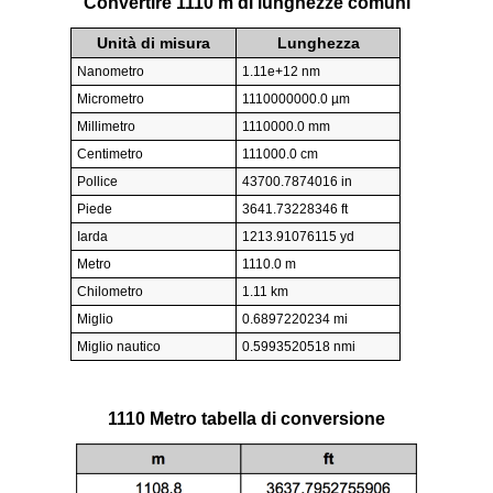
Convertire 1110 m di lunghezze comuni
Unità di misura
Lunghezza
Nanometro
1.11e+12 nm
Micrometro
1110000000.0 µm
Millimetro
1110000.0 mm
Centimetro
111000.0 cm
Pollice
43700.7874016 in
Piede
3641.73228346 ft
Iarda
1213.91076115 yd
Metro
1110.0 m
Chilometro
1.11 km
Miglio
0.6897220234 mi
Miglio nautico
0.5993520518 nmi
1110 Metro tabella di conversione