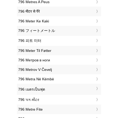
‎796 Metres A Peus
‎796 मीटर से पैरे
‎796 Meter Ke Kaki
‎796 フィートメートル
‎796 피트 미터
‎796 Meter Til Føtter
‎796 Метров в ноги
‎796 Metrov V Čevelj
‎796 Metra Në Këmbë
‎796 เมตรเป็นฟุต
‎796 પગ મીટર
‎796 Metre Fite