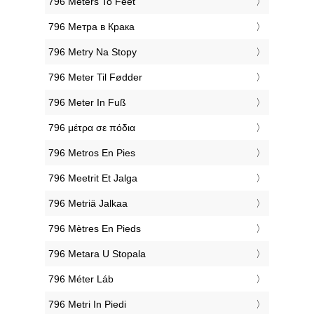
‎796 Meters To Feet
‎796 Метра в Крака
‎796 Metry Na Stopy
‎796 Meter Til Fødder
‎796 Meter In Fuß
‎796 μέτρα σε πόδια
‎796 Metros En Pies
‎796 Meetrit Et Jalga
‎796 Metriä Jalkaa
‎796 Mètres En Pieds
‎796 Metara U Stopala
‎796 Méter Láb
‎796 Metri In Piedi