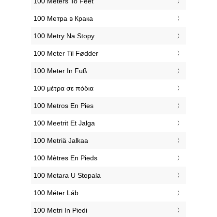
‎100 Meters To Feet
‎100 Метра в Крака
‎100 Metry Na Stopy
‎100 Meter Til Fødder
‎100 Meter In Fuß
‎100 μέτρα σε πόδια
‎100 Metros En Pies
‎100 Meetrit Et Jalga
‎100 Metriä Jalkaa
‎100 Mètres En Pieds
‎100 Metara U Stopala
‎100 Méter Láb
‎100 Metri In Piedi