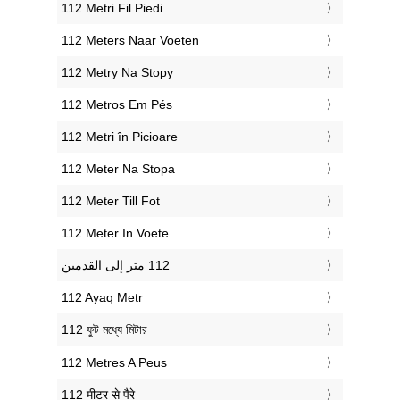
‎112 Metri Fil Piedi
‎112 Meters Naar Voeten
‎112 Metry Na Stopy
‎112 Metros Em Pés
‎112 Metri în Picioare
‎112 Meter Na Stopa
‎112 Meter Till Fot
‎112 Meter In Voete
‎112 Ayaq Metr
‎112 ফুট মধ্যে মিটার
‎112 Metres A Peus
‎112 मीटर से पैरे