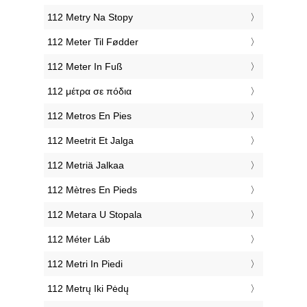
‎112 Metry Na Stopy
‎112 Meter Til Fødder
‎112 Meter In Fuß
‎112 μέτρα σε πόδια
‎112 Metros En Pies
‎112 Meetrit Et Jalga
‎112 Metriä Jalkaa
‎112 Mètres En Pieds
‎112 Metara U Stopala
‎112 Méter Láb
‎112 Metri In Piedi
‎112 Metrų Iki Pėdų