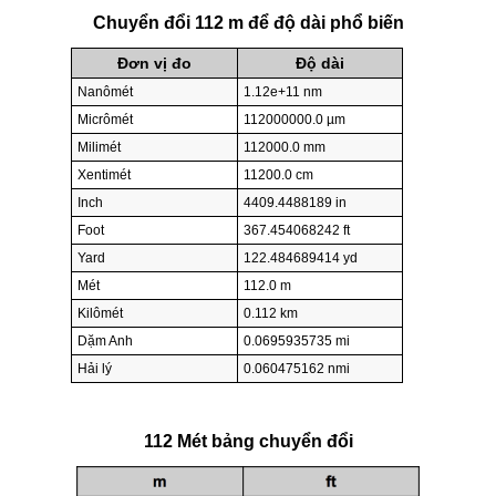
Chuyển đổi 112 m để độ dài phổ biến
Đơn vị đo
Độ dài
Nanômét
1.12e+11 nm
Micrômét
112000000.0 µm
Milimét
112000.0 mm
Xentimét
11200.0 cm
Inch
4409.4488189 in
Foot
367.454068242 ft
Yard
122.484689414 yd
Mét
112.0 m
Kilômét
0.112 km
Dặm Anh
0.0695935735 mi
Hải lý
0.060475162 nmi
112 Mét bảng chuyển đổi