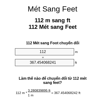
Mét Sang Feet
112 m sang ft
112 Mét sang Feet
112 Mét sang Foot chuyển đổi
m
=
ft
Làm thế nào để chuyển đổi từ 112 mét
sang feet?
3.280839895 ft
112 m *
= 367.454068242 ft
1 m