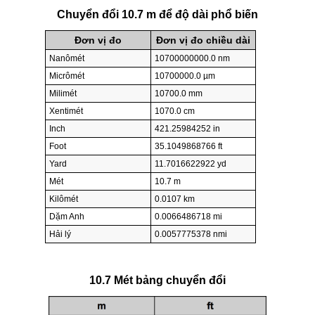
Chuyển đổi 10.7 m để độ dài phổ biến
Đơn vị đo
Đơn vị đo chiều dài
Nanômét
10700000000.0 nm
Micrômét
10700000.0 µm
Milimét
10700.0 mm
Xentimét
1070.0 cm
Inch
421.25984252 in
Foot
35.1049868766 ft
Yard
11.7016622922 yd
Mét
10.7 m
Kilômét
0.0107 km
Dặm Anh
0.0066486718 mi
Hải lý
0.0057775378 nmi
10.7 Mét bảng chuyển đổi