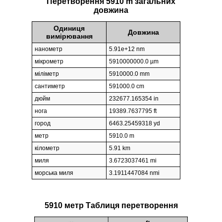
Перетворення 5910 m загальних
довжина
Одиниця
Довжина
вимірювання
нанометр
5.91e+12 nm
мікрометр
5910000000.0 µm
міліметр
5910000.0 mm
сантиметр
591000.0 cm
дюйм
232677.165354 in
нога
19389.7637795 ft
город
6463.25459318 yd
метр
5910.0 m
кілометр
5.91 km
миля
3.6723037461 mi
морська миля
3.1911447084 nmi
5910 метр Таблиця перетворення