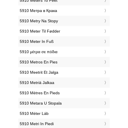
‎5910 Meters To Feet
‎5910 Метра в Крака
‎5910 Metry Na Stopy
‎5910 Meter Til Fødder
‎5910 Meter In Fuß
‎5910 μέτρα σε πόδια
‎5910 Metros En Pies
‎5910 Meetrit Et Jalga
‎5910 Metriä Jalkaa
‎5910 Mètres En Pieds
‎5910 Metara U Stopala
‎5910 Méter Láb
‎5910 Metri In Piedi