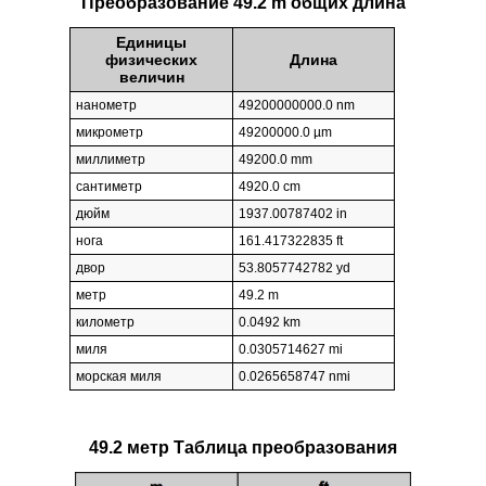
Преобразование 49.2 m общих длина
Единицы
физических
Длина
величин
нанометр
49200000000.0 nm
микрометр
49200000.0 µm
миллиметр
49200.0 mm
сантиметр
4920.0 cm
дюйм
1937.00787402 in
нога
161.417322835 ft
двор
53.8057742782 yd
метр
49.2 m
километр
0.0492 km
миля
0.0305714627 mi
морская миля
0.0265658747 nmi
49.2 метр Таблица преобразования