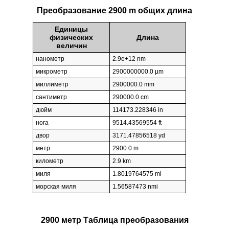
Преобразование 2900 m общих длина
Единицы
физических
Длина
величин
нанометр
2.9e+12 nm
микрометр
2900000000.0 µm
миллиметр
2900000.0 mm
сантиметр
290000.0 cm
дюйм
114173.228346 in
нога
9514.43569554 ft
двор
3171.47856518 yd
метр
2900.0 m
километр
2.9 km
миля
1.8019764575 mi
морская миля
1.56587473 nmi
2900 метр Таблица преобразования