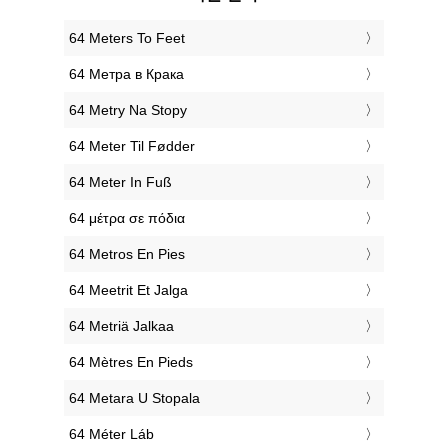
‎64 Meters To Feet
‎64 Метра в Крака
‎64 Metry Na Stopy
‎64 Meter Til Fødder
‎64 Meter In Fuß
‎64 μέτρα σε πόδια
‎64 Metros En Pies
‎64 Meetrit Et Jalga
‎64 Metriä Jalkaa
‎64 Mètres En Pieds
‎64 Metara U Stopala
‎64 Méter Láb