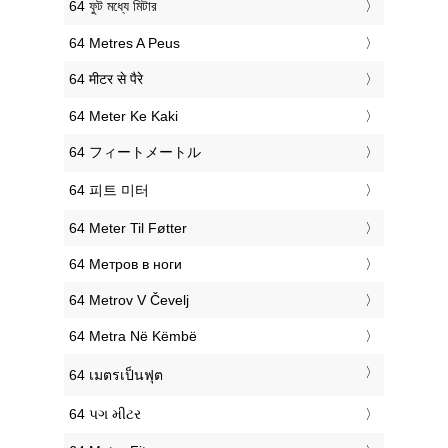
‎64 ফুট মধ্যে মিটার
‎64 Metres A Peus
‎64 मीटर से पैरे
‎64 Meter Ke Kaki
‎64 フィートメートル
‎64 피트 미터
‎64 Meter Til Føtter
‎64 Метров в ноги
‎64 Metrov V Čevelj
‎64 Metra Në Këmbë
‎64 เมตรเป็นฟุต
‎64 પગ મીટર