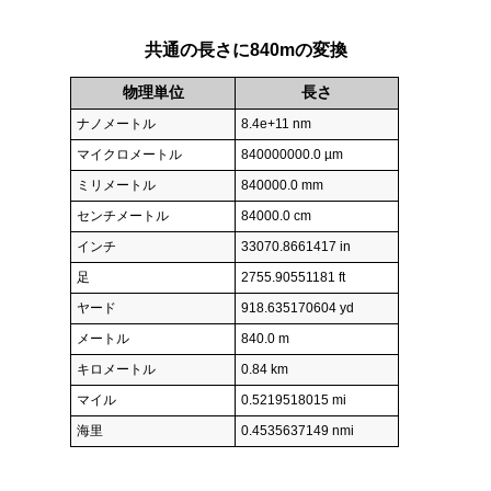
共通の長さに840mの変換
物理単位
長さ
ナノメートル
8.4e+11 nm
マイクロメートル
840000000.0 µm
ミリメートル
840000.0 mm
センチメートル
84000.0 cm
インチ
33070.8661417 in
足
2755.90551181 ft
ヤード
918.635170604 yd
メートル
840.0 m
キロメートル
0.84 km
マイル
0.5219518015 mi
海里
0.4535637149 nmi