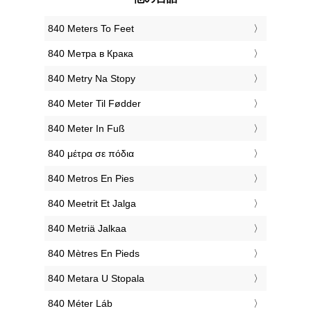
‎840 Meters To Feet
‎840 Метра в Крака
‎840 Metry Na Stopy
‎840 Meter Til Fødder
‎840 Meter In Fuß
‎840 μέτρα σε πόδια
‎840 Metros En Pies
‎840 Meetrit Et Jalga
‎840 Metriä Jalkaa
‎840 Mètres En Pieds
‎840 Metara U Stopala
‎840 Méter Láb