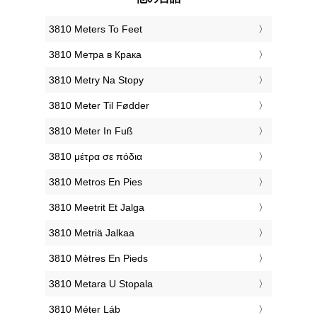
‎3810 Meters To Feet
‎3810 Метра в Крака
‎3810 Metry Na Stopy
‎3810 Meter Til Fødder
‎3810 Meter In Fuß
‎3810 μέτρα σε πόδια
‎3810 Metros En Pies
‎3810 Meetrit Et Jalga
‎3810 Metriä Jalkaa
‎3810 Mètres En Pieds
‎3810 Metara U Stopala
‎3810 Méter Láb