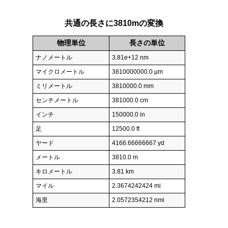
共通の長さに3810mの変換
物理単位
長さの単位
ナノメートル
3.81e+12 nm
マイクロメートル
3810000000.0 µm
ミリメートル
3810000.0 mm
センチメートル
381000.0 cm
インチ
150000.0 in
足
12500.0 ft
ヤード
4166.66666667 yd
メートル
3810.0 m
キロメートル
3.81 km
マイル
2.3674242424 mi
海里
2.0572354212 nmi