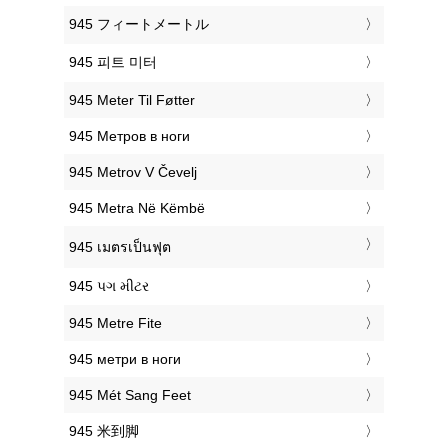
‎945 フィートメートル
‎945 피트 미터
‎945 Meter Til Føtter
‎945 Метров в ноги
‎945 Metrov V Čevelj
‎945 Metra Në Këmbë
‎945 เมตรเป็นฟุต
‎945 પગ મીટર
‎945 Metre Fite
‎945 метри в ноги
‎945 Mét Sang Feet
‎945 米到脚