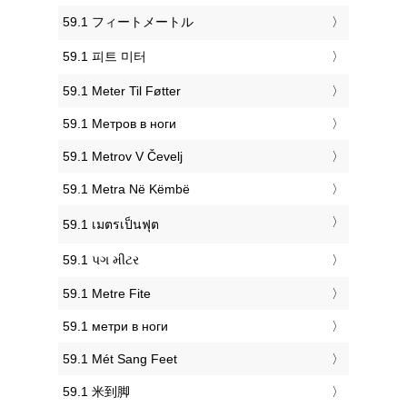
‎59.1 フィートメートル
‎59.1 피트 미터
‎59.1 Meter Til Føtter
‎59.1 Метров в ноги
‎59.1 Metrov V Čevelj
‎59.1 Metra Në Këmbë
‎59.1 เมตรเป็นฟุต
‎59.1 પગ મીટર
‎59.1 Metre Fite
‎59.1 метри в ноги
‎59.1 Mét Sang Feet
‎59.1 米到脚