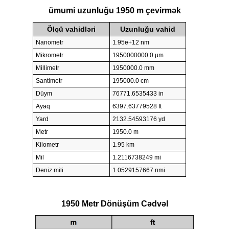
ümumi uzunluğu 1950 m çevirmək
Ölçü vahidləri
Uzunluğu vahid
Nanometr
1.95e+12 nm
Mikrometr
1950000000.0 µm
Millimetr
1950000.0 mm
Santimetr
195000.0 cm
Düym
76771.6535433 in
Ayaq
6397.63779528 ft
Yard
2132.54593176 yd
Metr
1950.0 m
Kilometr
1.95 km
Mil
1.2116738249 mi
Deniz mili
1.0529157667 nmi
1950 Metr Dönüşüm Cədvəl