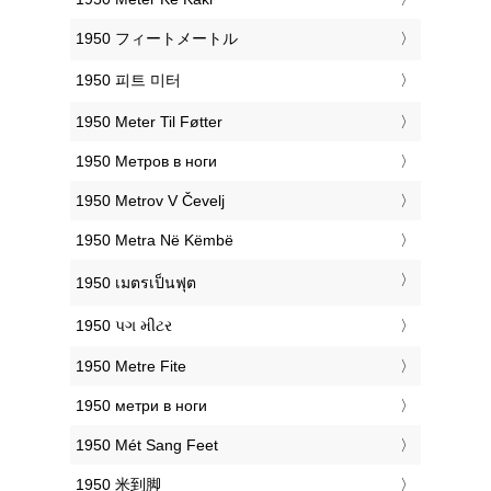
‎1950 フィートメートル
‎1950 피트 미터
‎1950 Meter Til Føtter
‎1950 Метров в ноги
‎1950 Metrov V Čevelj
‎1950 Metra Në Këmbë
‎1950 เมตรเป็นฟุต
‎1950 પગ મીટર
‎1950 Metre Fite
‎1950 метри в ноги
‎1950 Mét Sang Feet
‎1950 米到脚