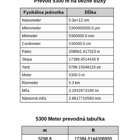
Prevod 5300 m na bežné dĺžky
Fyzikálna jednotka
Dĺžka
Nanometer
5.3e+12 nm
Mikrometer
5300000000.0 µm
Milimeter
5300000.0 mm
Centimeter
530000.0 cm
Palec
208661.417323 in
Stopa
17388.4514436 ft
Yard
5796.15048119 yd
Meter
5300.0 m
Kilometer
5.3 km
Míľa
3.2932673189 mi
Námorná míľa
2.8617710583 nmi
5300 Meter prevodná tabuľka