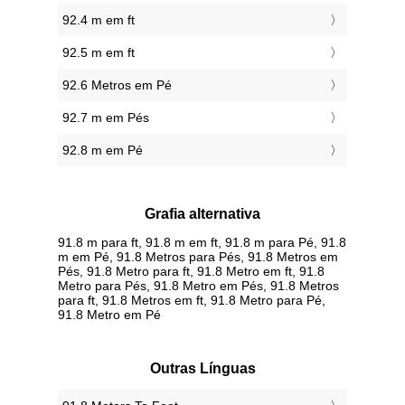
92.4 m em ft
92.5 m em ft
92.6 Metros em Pé
92.7 m em Pés
92.8 m em Pé
Grafia alternativa
91.8 m para ft, 91.8 m em ft, 91.8 m para Pé, 91.8
m em Pé, 91.8 Metros para Pés, 91.8 Metros em
Pés, 91.8 Metro para ft, 91.8 Metro em ft, 91.8
Metro para Pés, 91.8 Metro em Pés, 91.8 Metros
para ft, 91.8 Metros em ft, 91.8 Metro para Pé,
91.8 Metro em Pé
Outras Línguas