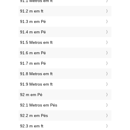
91.1 Metros em ft
91.2 m em ft
91.3 m em Pé
91.4 m em Pé
91.5 Metros em ft
91.6 m em Pé
91.7 m em Pé
91.8 Metros em ft
91.9 Metros em ft
92 m em Pé
92.1 Metros em Pés
92.2 m em Pés
92.3 m em ft