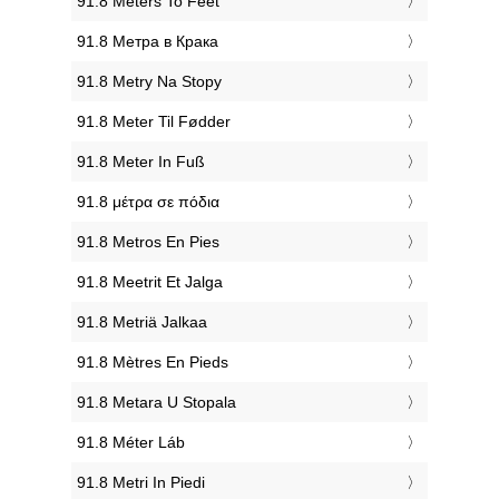
‎91.8 Meters To Feet
‎91.8 Метра в Крака
‎91.8 Metry Na Stopy
‎91.8 Meter Til Fødder
‎91.8 Meter In Fuß
‎91.8 μέτρα σε πόδια
‎91.8 Metros En Pies
‎91.8 Meetrit Et Jalga
‎91.8 Metriä Jalkaa
‎91.8 Mètres En Pieds
‎91.8 Metara U Stopala
‎91.8 Méter Láb
‎91.8 Metri In Piedi