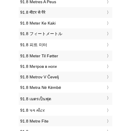
‎91.8 Metres A Peus
‎91.8 मीटर से पैरे
‎91.8 Meter Ke Kaki
‎91.8 フィートメートル
‎91.8 피트 미터
‎91.8 Meter Til Føtter
‎91.8 Метров в ноги
‎91.8 Metrov V Čevelj
‎91.8 Metra Në Këmbë
‎91.8 เมตรเป็นฟุต
‎91.8 પગ મીટર
‎91.8 Metre Fite