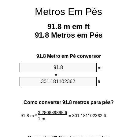
Metros Em Pés
91.8 m em ft
91.8 Metros em Pés
91.8 Metro em Pé conversor
m
=
ft
Como converter 91.8 metros para pés?
3.280839895 ft
91.8 m *
= 301.181102362 ft
1 m