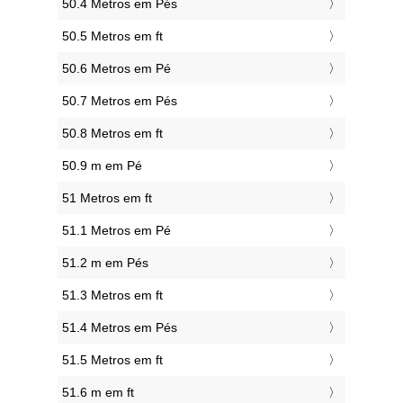
50.4 Metros em Pés
50.5 Metros em ft
50.6 Metros em Pé
50.7 Metros em Pés
50.8 Metros em ft
50.9 m em Pé
51 Metros em ft
51.1 Metros em Pé
51.2 m em Pés
51.3 Metros em ft
51.4 Metros em Pés
51.5 Metros em ft
51.6 m em ft