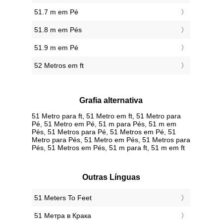
51.7 m em Pé
51.8 m em Pés
51.9 m em Pé
52 Metros em ft
Grafia alternativa
51 Metro para ft, 51 Metro em ft, 51 Metro para
Pé, 51 Metro em Pé, 51 m para Pés, 51 m em
Pés, 51 Metros para Pé, 51 Metros em Pé, 51
Metro para Pés, 51 Metro em Pés, 51 Metros para
Pés, 51 Metros em Pés, 51 m para ft, 51 m em ft
Outras Línguas
‎51 Meters To Feet
‎51 Метра в Крака