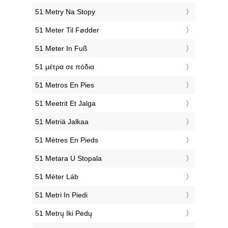
‎51 Metry Na Stopy
‎51 Meter Til Fødder
‎51 Meter In Fuß
‎51 μέτρα σε πόδια
‎51 Metros En Pies
‎51 Meetrit Et Jalga
‎51 Metriä Jalkaa
‎51 Mètres En Pieds
‎51 Metara U Stopala
‎51 Méter Láb
‎51 Metri In Piedi
‎51 Metrų Iki Pėdų