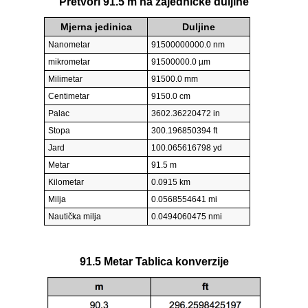
Pretvori 91.5 m na zajedničke duljine
Mjerna jedinica
Duljine
Nanometar
91500000000.0 nm
mikrometar
91500000.0 µm
Milimetar
91500.0 mm
Centimetar
9150.0 cm
Palac
3602.36220472 in
Stopa
300.196850394 ft
Jard
100.065616798 yd
Metar
91.5 m
Kilometar
0.0915 km
Milja
0.0568554641 mi
Nautička milja
0.0494060475 nmi
91.5 Metar Tablica konverzije