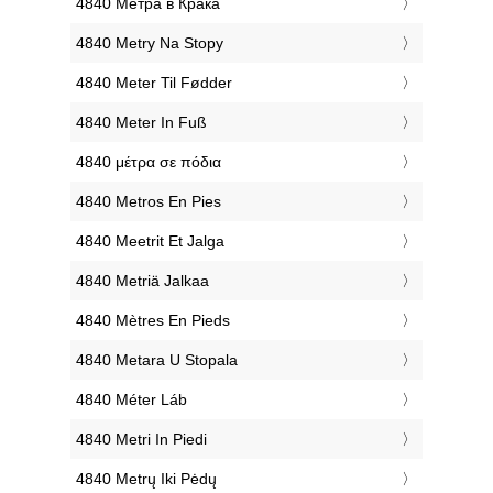
‎4840 Метра в Крака
‎4840 Metry Na Stopy
‎4840 Meter Til Fødder
‎4840 Meter In Fuß
‎4840 μέτρα σε πόδια
‎4840 Metros En Pies
‎4840 Meetrit Et Jalga
‎4840 Metriä Jalkaa
‎4840 Mètres En Pieds
‎4840 Metara U Stopala
‎4840 Méter Láb
‎4840 Metri In Piedi
‎4840 Metrų Iki Pėdų