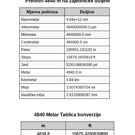
Pretvori 4840 m na zajedničke duljine
Mjerna jedinica
Duljine
Nanometar
4.84e+12 nm
mikrometar
4840000000.0 µm
Milimetar
4840000.0 mm
Centimetar
484000.0 cm
Palac
190551.181102 in
Stopa
15879.2650919 ft
Jard
5293.08836395 yd
Metar
4840.0 m
Kilometar
4.84 km
Milja
3.0074365704 mi
Nautička milja
2.6133909287 nmi
4840 Metar Tablica konverzije