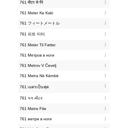
‎761 मीटर से पैरे
‎761 Meter Ke Kaki
‎761 フィートメートル
‎761 피트 미터
‎761 Meter Til Føtter
‎761 Метров в ноги
‎761 Metrov V Čevelj
‎761 Metra Në Këmbë
‎761 เมตรเป็นฟุต
‎761 પગ મીટર
‎761 Metre Fite
‎761 метри в ноги