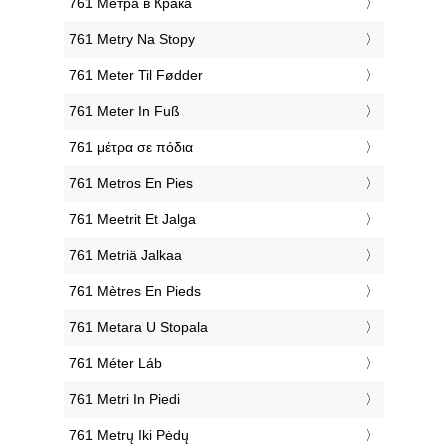
‎761 Метра в Крака
‎761 Metry Na Stopy
‎761 Meter Til Fødder
‎761 Meter In Fuß
‎761 μέτρα σε πόδια
‎761 Metros En Pies
‎761 Meetrit Et Jalga
‎761 Metriä Jalkaa
‎761 Mètres En Pieds
‎761 Metara U Stopala
‎761 Méter Láb
‎761 Metri In Piedi
‎761 Metrų Iki Pėdų