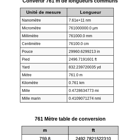
Convertir 761 m de longueurs communs
Unité de mesure
Longueur
Nanomètre
7.61e+11 nm
Micromètre
761000000.0 µm
Millimètre
761000.0 mm
Centimètre
76100.0 cm
Pouce
29960.6299213 in
Pied
2496.7191601 ft
Yard
832.239720035 yd
Mètre
761.0 m
Kilomètre
0.761 km
Mille
0.4728634773 mi
Mille marin
0.4109071274 nmi
761 Mètre table de conversion