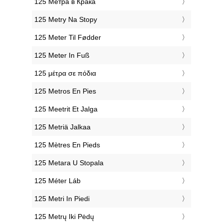
‎125 Метра в Крака
‎125 Metry Na Stopy
‎125 Meter Til Fødder
‎125 Meter In Fuß
‎125 μέτρα σε πόδια
‎125 Metros En Pies
‎125 Meetrit Et Jalga
‎125 Metriä Jalkaa
‎125 Mètres En Pieds
‎125 Metara U Stopala
‎125 Méter Láb
‎125 Metri In Piedi
‎125 Metrų Iki Pėdų