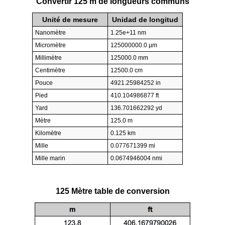
Convertir 125 m de longueurs communs
Unité de mesure
Unidad de longitud
Nanomètre
1.25e+11 nm
Micromètre
125000000.0 µm
Millimètre
125000.0 mm
Centimètre
12500.0 cm
Pouce
4921.25984252 in
Pied
410.104986877 ft
Yard
136.701662292 yd
Mètre
125.0 m
Kilomètre
0.125 km
Mille
0.077671399 mi
Mille marin
0.0674946004 nmi
125 Mètre table de conversion