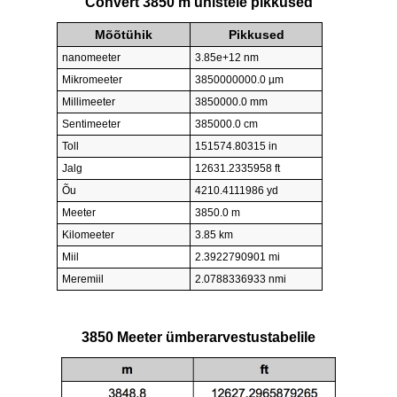
Convert 3850 m ühistele pikkused
Mõõtühik
Pikkused
nanomeeter
3.85e+12 nm
Mikromeeter
3850000000.0 µm
Millimeeter
3850000.0 mm
Sentimeeter
385000.0 cm
Toll
151574.80315 in
Jalg
12631.2335958 ft
Õu
4210.4111986 yd
Meeter
3850.0 m
Kilomeeter
3.85 km
Miil
2.3922790901 mi
Meremiil
2.0788336933 nmi
3850 Meeter ümberarvestustabelile