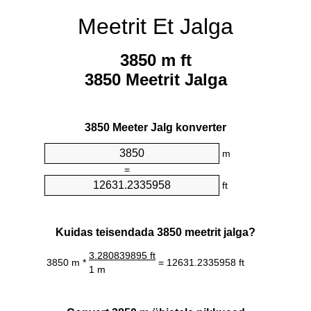
Meetrit Et Jalga
3850 m ft
3850 Meetrit Jalga
3850 Meeter Jalg konverter
m
=
ft
Kuidas teisendada 3850 meetrit jalga?
3.280839895 ft
3850 m *
= 12631.2335958 ft
1 m