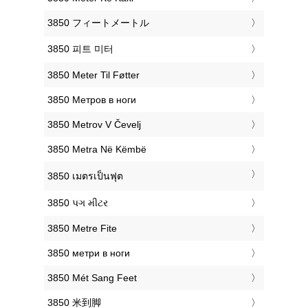
‎3850 フィートメートル
‎3850 피트 미터
‎3850 Meter Til Føtter
‎3850 Метров в ноги
‎3850 Metrov V Čevelj
‎3850 Metra Në Këmbë
‎3850 เมตรเป็นฟุต
‎3850 પગ મીટર
‎3850 Metre Fite
‎3850 метри в ноги
‎3850 Mét Sang Feet
‎3850 米到脚