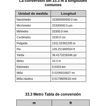
La conversión del 33.3 m a longitudes
comunes
Unidad de medida
Longitud
Nanómetro
33300000000.0 nm
Micrómetro
33300000.0 µm
Milímetro
33300.0 mm
Centímetro
3330.0 cm
Pulgada
1311.02362205 in
Pie
109.251968504 ft
Yarda
36.4173228346 yd
Metro
33.3 m
Kilómetro
0.0333 km
Milla
0.0206916607 mi
Milla náutica
0.0179805616 nmi
33.3 Metro Tabla de conversión