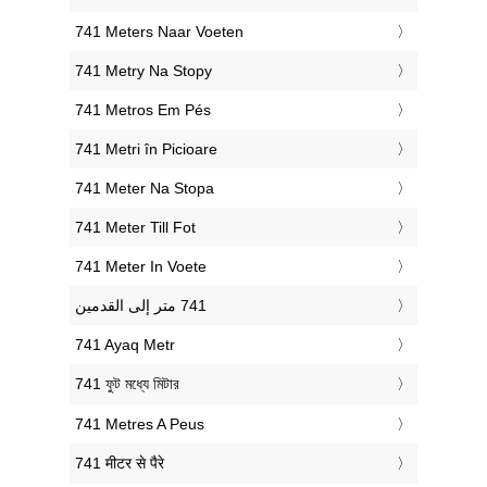
‎741 Meters Naar Voeten
‎741 Metry Na Stopy
‎741 Metros Em Pés
‎741 Metri în Picioare
‎741 Meter Na Stopa
‎741 Meter Till Fot
‎741 Meter In Voete
‎741 Ayaq Metr
‎741 ফুট মধ্যে মিটার
‎741 Metres A Peus
‎741 मीटर से पैरे