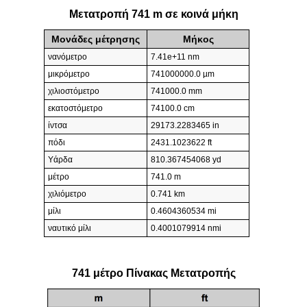
Μετατροπή 741 m σε κοινά μήκη
Μονάδες μέτρησης
Μήκος
νανόμετρο
7.41e+11 nm
μικρόμετρο
741000000.0 µm
χιλιοστόμετρο
741000.0 mm
εκατοστόμετρο
74100.0 cm
ίντσα
29173.2283465 in
πόδι
2431.1023622 ft
Υάρδα
810.367454068 yd
μέτρο
741.0 m
χιλιόμετρο
0.741 km
μίλι
0.4604360534 mi
ναυτικό μίλι
0.4001079914 nmi
741 μέτρο Πίνακας Μετατροπής