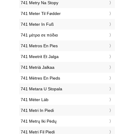
‎741 Metry Na Stopy
‎741 Meter Til Fødder
‎741 Meter In Fuß
‎741 μέτρα σε πόδια
‎741 Metros En Pies
‎741 Meetrit Et Jalga
‎741 Metriä Jalkaa
‎741 Mètres En Pieds
‎741 Metara U Stopala
‎741 Méter Láb
‎741 Metri In Piedi
‎741 Metrų Iki Pėdų
‎741 Metri Fil Piedi