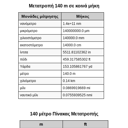
Μετατροπή 140 m σε κοινά μήκη
Μονάδες μέτρησης
Μήκος
νανόμετρο
1.4e+11 nm
μικρόμετρο
140000000.0 µm
χιλιοστόμετρο
140000.0 mm
εκατοστόμετρο
14000.0 cm
ίντσα
5511.81102362 in
πόδι
459.317585302 ft
Υάρδα
153.105861767 yd
μέτρο
140.0 m
χιλιόμετρο
0.14 km
μίλι
0.0869919669 mi
ναυτικό μίλι
0.0755939525 nmi
140 μέτρο Πίνακας Μετατροπής