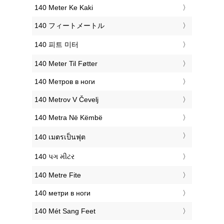
‎140 Meter Ke Kaki
‎140 フィートメートル
‎140 피트 미터
‎140 Meter Til Føtter
‎140 Метров в ноги
‎140 Metrov V Čevelj
‎140 Metra Në Këmbë
‎140 เมตรเป็นฟุต
‎140 પગ મીટર
‎140 Metre Fite
‎140 метри в ноги
‎140 Mét Sang Feet