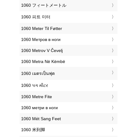
‎1060 フィートメートル
‎1060 피트 미터
‎1060 Meter Til Føtter
‎1060 Метров в ноги
‎1060 Metrov V Čevelj
‎1060 Metra Në Këmbë
‎1060 เมตรเป็นฟุต
‎1060 પગ મીટર
‎1060 Metre Fite
‎1060 метри в ноги
‎1060 Mét Sang Feet
‎1060 米到脚