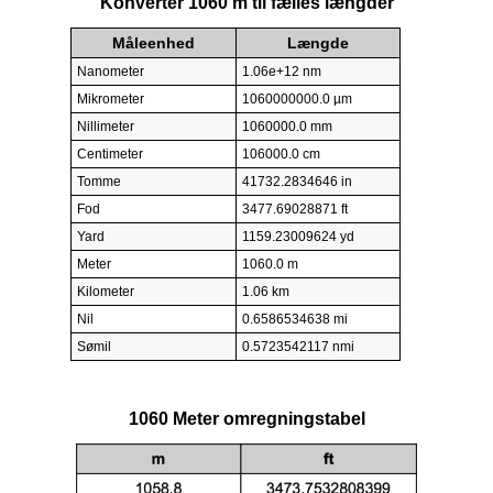
Konverter 1060 m til fælles længder
Måleenhed
Længde
Nanometer
1.06e+12 nm
Mikrometer
1060000000.0 µm
Nillimeter
1060000.0 mm
Centimeter
106000.0 cm
Tomme
41732.2834646 in
Fod
3477.69028871 ft
Yard
1159.23009624 yd
Meter
1060.0 m
Kilometer
1.06 km
Nil
0.6586534638 mi
Sømil
0.5723542117 nmi
1060 Meter omregningstabel