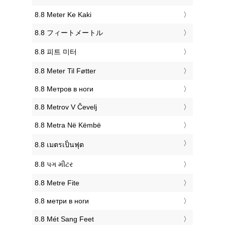
‎8.8 Meter Ke Kaki
‎8.8 フィートメートル
‎8.8 피트 미터
‎8.8 Meter Til Føtter
‎8.8 Метров в ноги
‎8.8 Metrov V Čevelj
‎8.8 Metra Në Këmbë
‎8.8 เมตรเป็นฟุต
‎8.8 પગ મીટર
‎8.8 Metre Fite
‎8.8 метри в ноги
‎8.8 Mét Sang Feet