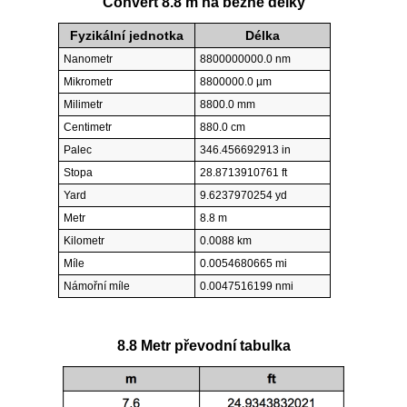
Convert 8.8 m na běžné délky
Fyzikální jednotka
Délka
Nanometr
8800000000.0 nm
Mikrometr
8800000.0 µm
Milimetr
8800.0 mm
Centimetr
880.0 cm
Palec
346.456692913 in
Stopa
28.8713910761 ft
Yard
9.6237970254 yd
Metr
8.8 m
Kilometr
0.0088 km
Míle
0.0054680665 mi
Námořní míle
0.0047516199 nmi
8.8 Metr převodní tabulka