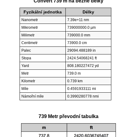
Convert 739 m na běžné délky
Fyzikální jednotka
Délky
Nanometr
7.39e+11 nm
Mikrometr
739000000.0 µm
Milimetr
739000.0 mm
Centimetr
73900.0 cm
Palec
29094.488189 in
Stopa
2424.54068241 ft
Yard
808.180227472 yd
Metr
739.0 m
Kilometr
0.739 km
Míle
0.4591933111 mi
Námořní míle
0.3990280778 nmi
739 Metr převodní tabulka