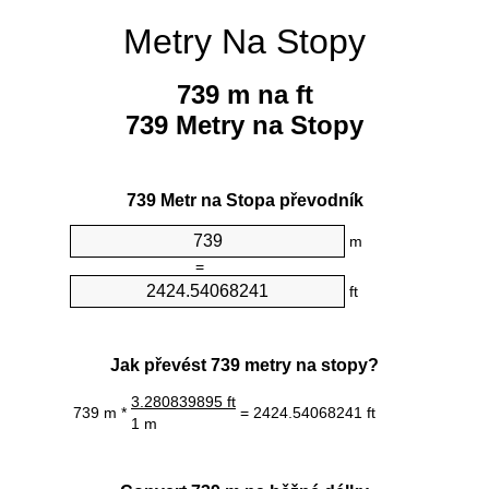
Metry Na Stopy
739 m na ft
739 Metry na Stopy
739 Metr na Stopa převodník
m
=
ft
Jak převést 739 metry na stopy?
3.280839895 ft
739 m *
= 2424.54068241 ft
1 m