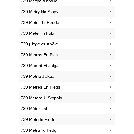
‎739 Метра в Крака
‎739 Metry Na Stopy
‎739 Meter Til Fødder
‎739 Meter In Fuß
‎739 μέτρα σε πόδια
‎739 Metros En Pies
‎739 Meetrit Et Jalga
‎739 Metriä Jalkaa
‎739 Mètres En Pieds
‎739 Metara U Stopala
‎739 Méter Láb
‎739 Metri In Piedi
‎739 Metrų Iki Pėdų