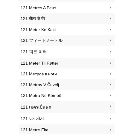
‎121 Metres A Peus
‎121 मीटर से पैरे
‎121 Meter Ke Kaki
‎121 フィートメートル
‎121 피트 미터
‎121 Meter Til Føtter
‎121 Метров в ноги
‎121 Metrov V Čevelj
‎121 Metra Në Këmbë
‎121 เมตรเป็นฟุต
‎121 પગ મીટર
‎121 Metre Fite