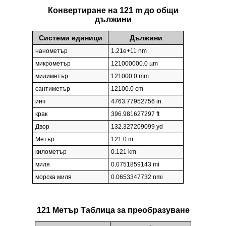
Конвертиране на 121 m до общи
дължини
Системи единици
Дължини
нанометър
1.21e+11 nm
микрометър
121000000.0 µm
милиметър
121000.0 mm
сантиметър
12100.0 cm
инч
4763.77952756 in
крак
396.981627297 ft
Двор
132.327209099 yd
Метър
121.0 m
километър
0.121 km
миля
0.0751859143 mi
морска миля
0.0653347732 nmi
121 Метър Таблица за преобразуване