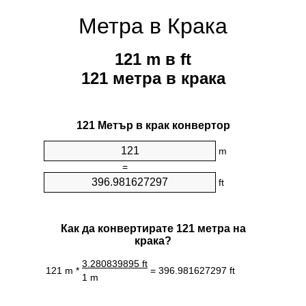
Метра в Крака
121 m в ft
121 метра в крака
121 Метър в крак конвертор
m
=
ft
Как да конвертирате 121 метра на
крака?
3.280839895 ft
121 m *
= 396.981627297 ft
1 m